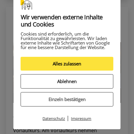
Wir verwenden externe Inhalte
und Cookies
Der Vorlaufkurs stellte sich vor
Cookies sind erforderlich, um die
Funktionalität zu gewährleisten. Wir laden
externe Inhalte wie Schriftarten von Google
für eine bessere Darstellung der Website.
Alles zulassen
Ablehnen
Einzeln bestätigen
Am Montag, 28.08.2017, veranstaltete die
|
Datenschutz
Impressum
Königstorschule einen Elternabend für den
Vorlaufkurs. Am Vorlaufkurs nehmen