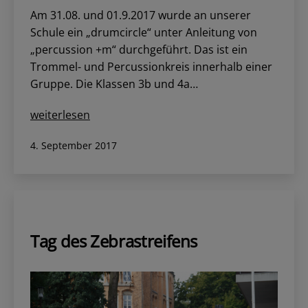
Am 31.08. und 01.9.2017 wurde an unserer
Schule ein „drumcircle“ unter Anleitung von
„percussion +m“ durchgeführt. Das ist ein
Trommel- und Percussionkreis innerhalb einer
Gruppe. Die Klassen 3b und 4a…
Die
weiterlesen
Aktion
Veröffentlicht
4. September 2017
„Kinder
am
für
Nordhessen“
ermöglichte
allen
Kindern
Tag des Zebrastreifens
die
Teilnahme
am
„drumcircle“