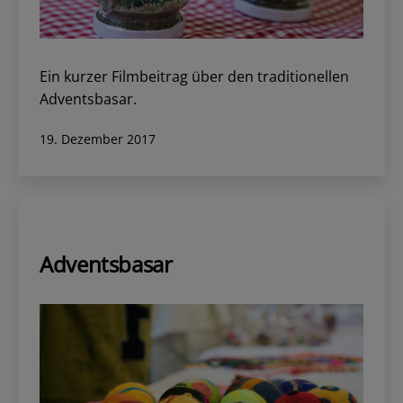
i
t
r
Ein kurzer Filmbeitrag über den traditionellen
Adventsbasar.
ä
Veröffentlicht
19. Dezember 2017
g
am
e
Adventsbasar