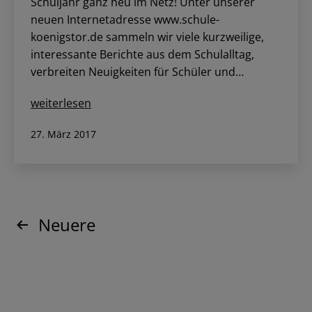
Schuljahr ganz neu im Netz! Unter unserer
neuen Internetadresse www.schule-
koenigstor.de sammeln wir viele kurzweilige,
interessante Berichte aus dem Schulalltag,
verbreiten Neuigkeiten für Schüler und…
Unsere
weiterlesen
neue
Veröffentlicht
27. März 2017
Website
am
Beitragsnavigation
Neuere