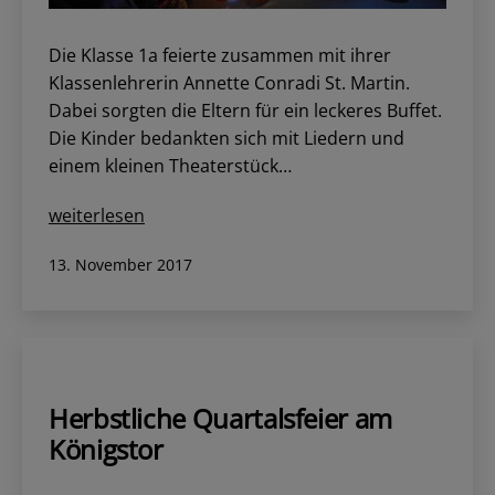
Die Klasse 1a feierte zusammen mit ihrer
Klassenlehrerin Annette Conradi St. Martin.
Dabei sorgten die Eltern für ein leckeres Buffet.
Die Kinder bedankten sich mit Liedern und
einem kleinen Theaterstück…
Die
weiterlesen
Klasse
Veröffentlicht
13. November 2017
1a
am
feierte
St.
Martin
Herbstliche Quartalsfeier am
Königstor