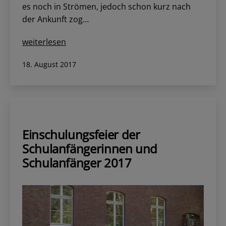
es noch in Strömen, jedoch schon kurz nach
der Ankunft zog…
Schwimmbadfest
weiterlesen
im
Veröffentlicht
18. August 2017
Freibad
am
Wilhelmshöhe
Einschulungsfeier der
Schulanfängerinnen und
Schulanfänger 2017