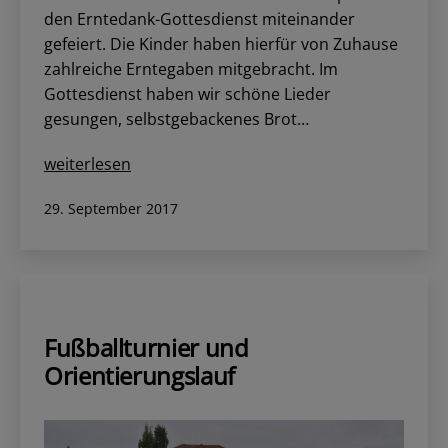
den Erntedank-Gottesdienst miteinander
gefeiert. Die Kinder haben hierfür von Zuhause
zahlreiche Erntegaben mitgebracht. Im
Gottesdienst haben wir schöne Lieder
gesungen, selbstgebackenes Brot…
Danken,
weiterlesen
Teilen
Veröffentlicht
29. September 2017
und
am
Gutes
tun
Fußballturnier und
Orientierungslauf