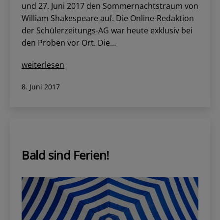
und 27. Juni 2017 den Sommernachtstraum von
William Shakespeare auf. Die Online-Redaktion
der Schülerzeitungs-AG war heute exklusiv bei
den Proben vor Ort. Die…
Musiktheater-
weiterlesen
AG
Veröffentlicht
8. Juni 2017
probt
am
für
den
Sommernachtstraum
Bald sind Ferien!