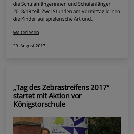
die Schulanfängerinnen und Schulanfänger
2018/19 teil. Zwei Stunden am Vormittag lernen
die Kinder auf spielerische Art und…
Der
weiterlesen
Vorlaufkurs
Veröffentlicht
29. August 2017
stellte
am
sich
vor
„Tag des Zebrastreifens 2017“
startet mit Aktion vor
Königstorschule