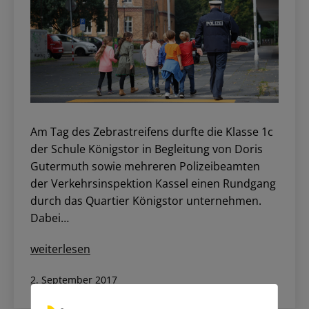
Am Tag des Zebrastreifens durfte die Klasse 1c
der Schule Königstor in Begleitung von Doris
Gutermuth sowie mehreren Polizeibeamten
der Verkehrsinspektion Kassel einen Rundgang
durch das Quartier Königstor unternehmen.
Dabei…
Tag
weiterlesen
des
Veröffentlicht
2. September 2017
Zebrastreifens
am