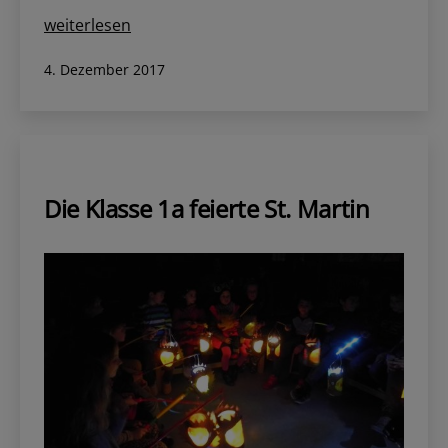
Adventssingen
weiterlesen
im
Veröffentlicht
4. Dezember 2017
Treppenhaus
am
Die Klasse 1a feierte St. Martin