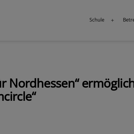
Schule
Betr
Menü
öffnen
ür Nordhessen“ ermöglich
circle“