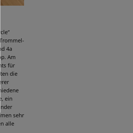
cle“
n Trommel-
nd 4a
op. Am
ts für
ten die
erer
chiedene
, ein
ander
mmen sehr
n alle