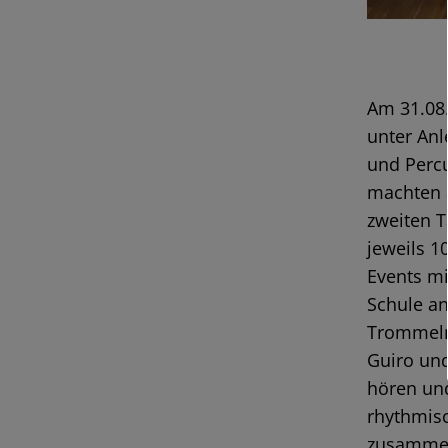
Am 31.08.
unter Anl
und Percu
machten 
zweiten 
jeweils 1
Events mi
Schule an
Trommeln,
Guiro und
hören un
rhythmisc
zusammen 