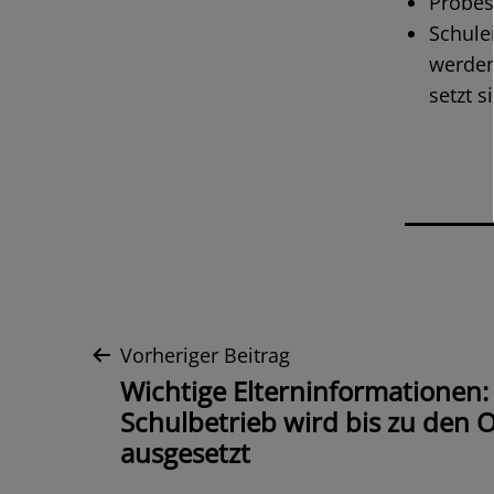
Probes
Schule
werden
setzt s
Beitrags-
Vorheriger Beitrag
Wichtige Elterninformationen:
Navigation
Schulbetrieb wird bis zu den O
ausgesetzt