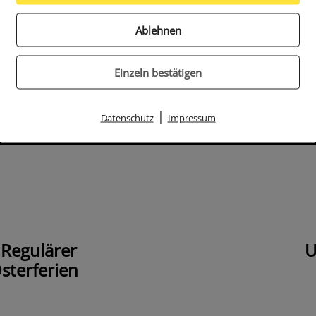
chultag der Schulanfänger 2020 am 30.3.2020
ingangsuntersuchungen der Schulanfänger 2021. Die
Ablehnen
 voraussichtlich nach den Osterferien fortgesetzt. Di
ich zu gegebener Zeit mit den Eltern in Verbinung.
Einzeln bestätigen
|
Datenschutz
Impressum
 Regulärer
U
sterferien