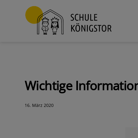
Zum
Inhalt
springen
Schule
Königstor
Wichtige Informatio
Veröffentlicht
16. März 2020
am