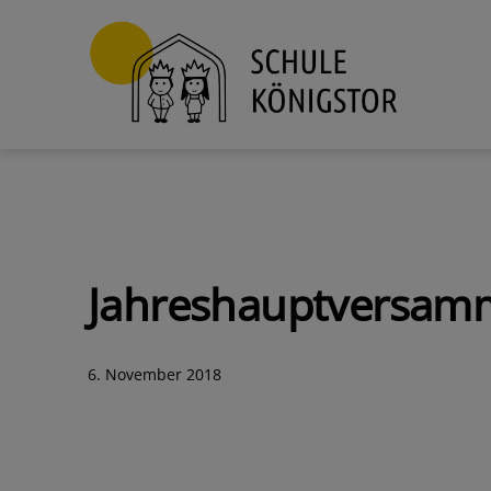
Zum
Inhalt
springen
Schule
Königstor
Jahreshauptversamm
Veröffentlicht
6. November 2018
am