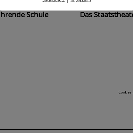
ührende Schule
Das Staatstheat
Cookies,