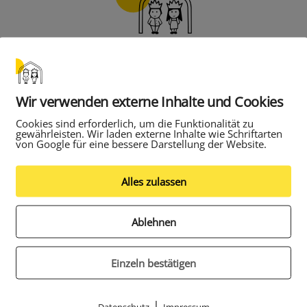
stag, den 22.11.2018, findet um 18:30 Uhr die
Wir verwenden externe Inhalte und Cookies
mmlung des Fördervereins in der Schulküche statt.
Cookies sind erforderlich, um die Funktionalität zu
gewährleisten. Wir laden externe Inhalte wie Schriftarten
von Google für eine bessere Darstellung der Website.
uptversammlung 2018
Alles zulassen
Ablehnen
Einzeln bestätigen
|
Datenschutz
Impressum