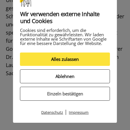
Unter dem Motto „Du hast uns deine Welt
geschenkt“ sangen die Religionskinder der
Wir verwenden externe Inhalte
Schule Königstor verschiedene christliche Lieder
und Cookies
und hielten kleine Vorträge. Klassenweise
Cookies sind erforderlich, um die
spendeten die Kinder Obst, Gemüse und Brot
Funktionalität zu gewährleisten. Wir laden
externe Inhalte wie Schriftarten von Google
für die Kasseler Tafel. Vorbereitet wurde der
für eine bessere Darstellung der Website.
Gottesdienst von Pfarrerin Schlottmann, Pfarrer
Dr. Jansen, Pfarrer Baier, der Religionslehrerin
Alles zulassen
Lauterbach und dem Gemeindereferenten
Sachs.
Ablehnen
Einzeln bestätigen
|
Datenschutz
Impressum