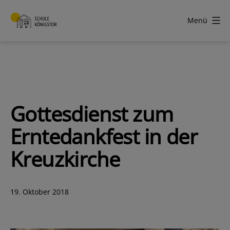
Zum
Inhalt
Menü
springen
Schule
Königstor
Gottesdienst zum
Erntedankfest in der
Kreuzkirche
Veröffentlicht
19. Oktober 2018
am