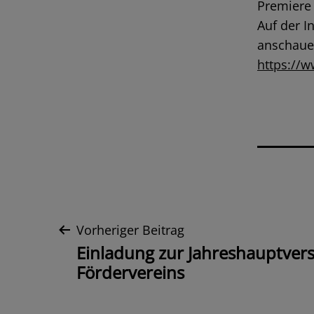
Premiere
Auf der I
anschaue
https://
Beitrags-
Vorheriger Beitrag
Einladung zur Jahreshauptve
Navigation
Fördervereins