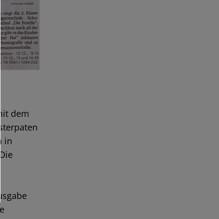
mit dem
esterpaten
 in
Die
ausgabe
ne