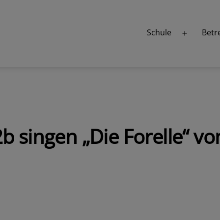
Schule
Betr
Menü
öffnen
b singen „Die Forelle“ v