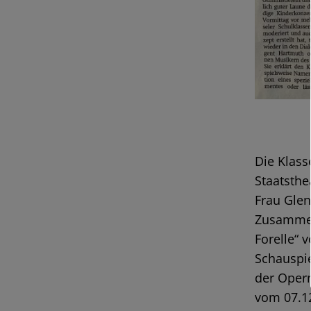
Die Klass
Staatsthe
Frau Glen
Zusammena
Forelle“ 
Schauspie
der Oper
vom 07.12