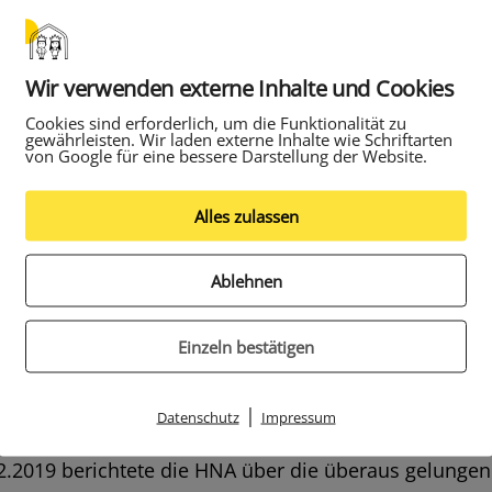
Wir verwenden externe Inhalte und Cookies
Cookies sind erforderlich, um die Funktionalität zu
gewährleisten. Wir laden externe Inhalte wie Schriftarten
von Google für eine bessere Darstellung der Website.
Alles zulassen
e 2a und 2b sind Orchesterklassen und kooperieren 
Ablehnen
ater Kassel. Initiiert wurde das Projekt von den Orch
non und Herr Pape. Aktuell haben die Orchesterpaten
rbeit mit der Musiklehrerin Frau Hartleb das Lied „
Einzeln bestätigen
von Franz Schubert einstudiert und treten damit mit
lhaus auf. Unterstützt wurde das Projekt von
|
Datenschutz
Impressum
nsängerin Lona Culmer-Schellbach. In der Samstags
.2019 berichtete die HNA über die überaus gelunge