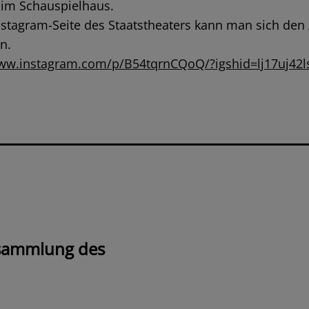
 im Schauspielhaus.
nstagram-Seite des Staatstheaters kann man sich den A
n.
www.instagram.com/p/B54tqrnCQoQ/?igshid=lj17uj42
rsammlung des