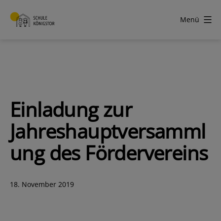
Zum
Inhalt
Menü
springen
Schule
Königstor
Einladung zur
Jahreshauptversamml
ung des Fördervereins
Veröffentlicht
18. November 2019
am