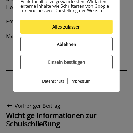
Funktionalität zu gewährleisten. Wir laden
externe Inhalte wie Schriftarten von Google
Homepage im Blick.
für eine bessere Darstellung der Website.
Freundliche Grüße
Alles zulassen
Marc Rosch
Ablehnen
Einzeln bestätigen
|
Datenschutz
Impressum
Beitrags-
Vorheriger Beitrag
Wichtige Informationen zur
Navigation
Schulschließung