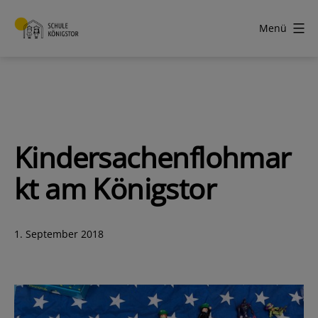
Zum
Inhalt
Menü
springen
Schule
Königstor
Kindersachenflohmar
kt am Königstor
Veröffentlicht
1. September 2018
am