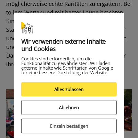
möglicherweise echte Raritäten zu ergattern. Bei
tollem Wetter und mit bester Laune brachten
Kinder und Erwachsene an ihren errichteten
Ständen die Waren an die Besucher. Ein toller
und gelungener Tag für Schulgemeinde, Eltern
Wir verwenden externe Inhalte
und Gäste. Selbstverständlich gilt ein großes
und Cookies
Dankeschön allen Helferinnen und Helfern für
Cookies sind erforderlich, um die
Funktionalität zu gewährleisten. Wir laden
ihre Unterstützung.
externe Inhalte wie Schriftarten von Google
für eine bessere Darstellung der Website.
Alles zulassen
Ablehnen
Einzeln bestätigen