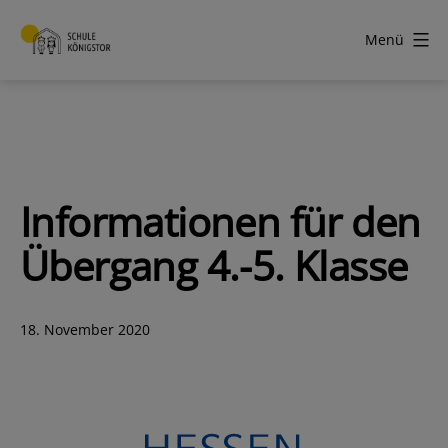
Zum
Inhalt
Menü
springen
Schule
Königstor
Informationen für den
Übergang 4.-5. Klasse
Veröffentlicht
18. November 2020
am