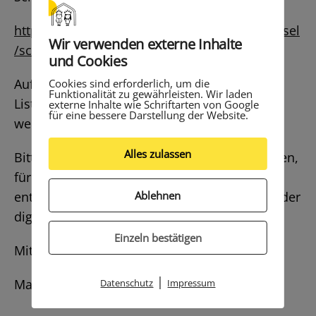
https://schulaemter.hessen.de/standorte/kassel
Wir verwenden externe Inhalte
/schulangebot/schulliste
und Cookies
Auf der Seite des Schulamtes Kassel ist keine
Cookies sind erforderlich, um die
Funktionalität zu gewährleisten. Wir laden
Liste der Informationsveranstaltungen der
externe Inhalte wie Schriftarten von Google
für eine bessere Darstellung der Website.
weiterführenden Schulen eingestellt.
Alles zulassen
Bitte besuchen Sie die Homepages der Schulen,
für die Sie sich interessieren. Dort finden Sie
Ablehnen
entsprechende Informationen zu Terminen oder
digitalen Angeboten.
Einzeln bestätigen
Mit freundlichen Grüßen
|
Marc Rosch
Datenschutz
Impressum