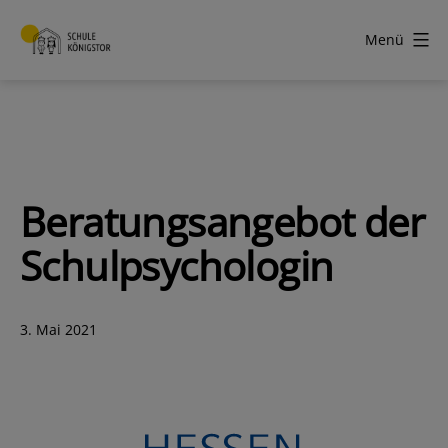
Zum
Inhalt
Menü
springen
Schule
Königstor
Beratungsangebot der
Schulpsychologin
Veröffentlicht
3. Mai 2021
am