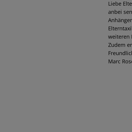
Liebe Elt
anbei sen
Anhängen.
Elterntax
weiteren 
Zudem erh
Freundli
Marc Ros