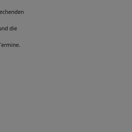
prechenden
und die
Termine.