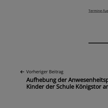
Termine-fue
Beitrags-
Vorheriger Beitrag
Aufhebung der Anwesenheitspfl
Navigation
Kinder der Schule Königstor a