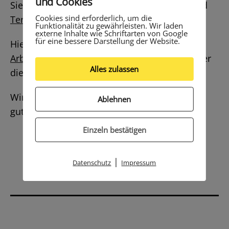
und Cookies
Sie in den Bereichen
Elterninformationen
und
Cookies sind erforderlich, um die
Termine
.
Funktionalität zu gewährleisten. Wir laden
externe Inhalte wie Schriftarten von Google
für eine bessere Darstellung der Website.
Hier gelangen Sie zum Einwahlzettel für die
Arbeitsgemeinschaften
und zur Übersicht über
Alles zulassen
die Projektangebote.
Wir wünschen allen Kindern und Eltern einen
Ablehnen
guten Schulstart!
Einzeln bestätigen
|
Datenschutz
Impressum