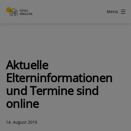
Zum
Inhalt
Menü
springen
Schule
Königstor
Aktuelle
Elterninformationen
und Termine sind
online
Veröffentlicht
14. August 2019
am