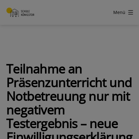
Zum
Inhalt
Menü
springen
Schule
Königstor
Teilnahme an
Präsenzunterricht und
Notbetreuung nur mit
negativem
Testergebnis – neue
Einwilligungserklärung