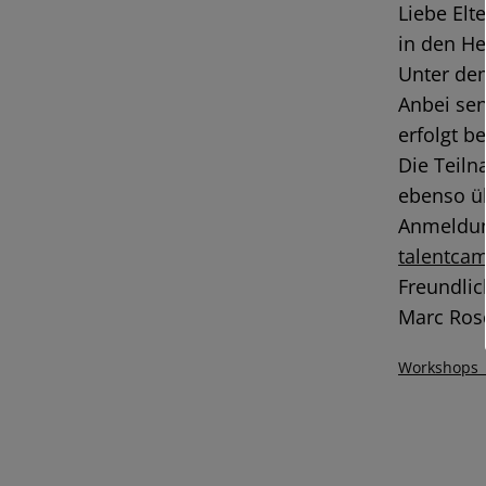
Liebe Elt
in den He
Unter dem
Anbei se
erfolgt be
Die Teiln
ebenso üb
Anmeldung
talentca
Freundli
Marc Ros
Workshops_