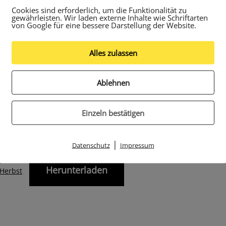
ern der Schule Königstor,
Cookies sind erforderlich, um die Funktionalität zu
gewährleisten. Wir laden externe Inhalte wie Schriftarten
rbstferien bietet der
talentCAMPUS
wieder tolle Proje
von Google für eine bessere Darstellung der Website.
 Titel „Schöne neue Welt“ gibt es interessante Ange
nde ich Ihnen den entsprechenden Flyer. Die Anmeld
Alles zulassen
i Bedarf über Sie selbst.
ahme ist kostenfrei. Fahrkarten und Verpflegung wer
Ablehnen
ernommen. Sie sollten sich schnell entscheiden, die
 auf der letzten Seite ausfüllen und als PDF an
Einzeln bestätigen
mpusks@gmail.com
senden.
che Grüße
|
Datenschutz
Impressum
ch
Herunterladen
Herbst