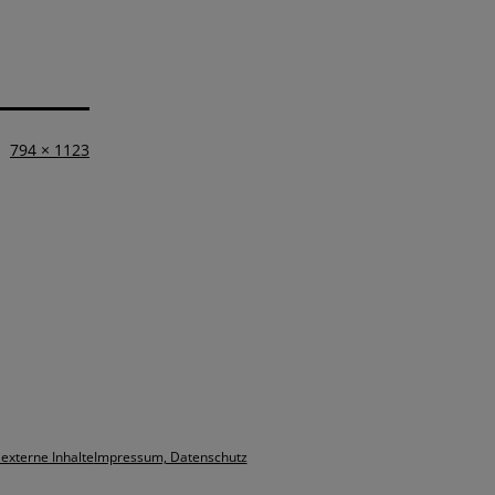
Vollständige
794 × 1123
Größe
 externe Inhalte
Impressum, Datenschutz