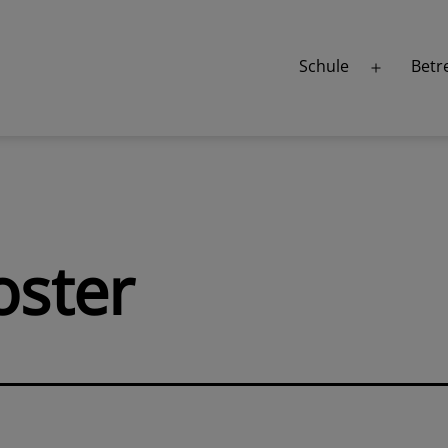
Schule
Betr
Menü
öffnen
oster