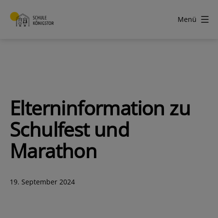
Zum
Inhalt
Menü
springen
Schule
Königstor
Elterninformation zu
Schulfest und
Marathon
Veröffentlicht
19. September 2024
am