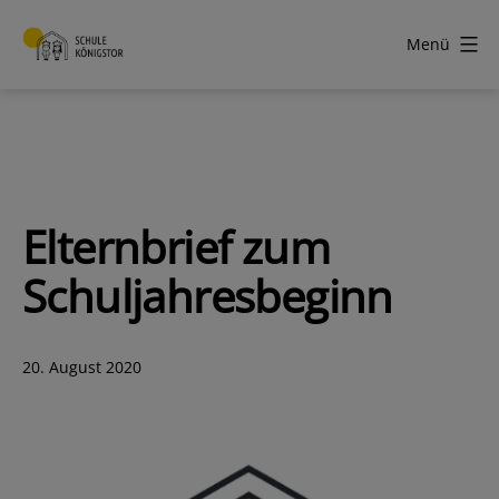
Zum
Inhalt
Menü
springen
Schule
Königstor
Elternbrief zum
Schuljahresbeginn
Veröffentlicht
20. August 2020
am