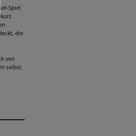
el-Spiel
kurz
ten
eckt, die
ck von
m selbst