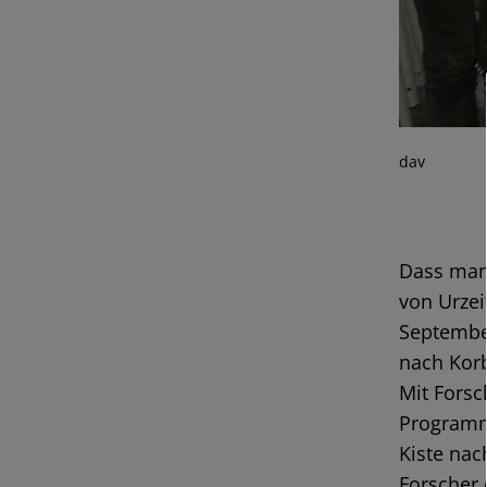
dav
Dass man 
von Urzei
September
nach Kor
Mit Fors
Programm
Kiste nac
Forscher