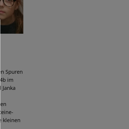
en Spuren
 4b im
d Janka
hen
eine-
e kleinen