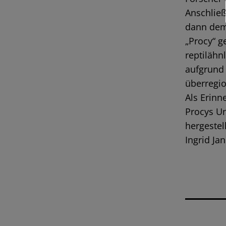
Anschließ
dann dem
„Procy“ g
reptilähn
aufgrund 
überregi
Als Erinn
Procys U
hergestell
Ingrid Ja