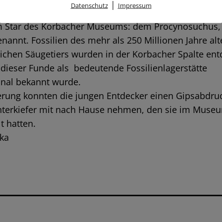
|
Datenschutz
Impressum
end näherten sich die Königstorkinder mit einem Räts
 Star des Korbacher Museums: dem Procynosuchus, 
enannt. Fossilien des mehr als 250 Millionen Jahre al
lichen Säugetiers wurden in der Korbacher Spalte entd
dieser Funde als bedeutende Fossilienlagerstätte
onal bekannt wurde.
erung konnten die jungen Entdecker einen Gipsabdru
nterkiefer mit nach Hause nehmen, den sie im Museu
t hatten.
nka