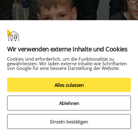
Wir verwenden externe Inhalte und Cookies
Cookies sind erforderlich, um die Funktionalität zu
gewährleisten. Wir laden externe Inhalte wie Schriftarten
von Google für eine bessere Darstellung der Website.
eine gute Stunde Zugfahrt von Kassel entfernt auf d
ttieren wandeln kann, erfuhren die Kinder der Klasse
Alles zulassen
 bei einer Tagesfahrt mit ihrer Klassenlehrerin Ingri
bach.
Ablehnen
cherehrgeiz buddelten sie beim museumspädagogisc
 des Wolfgang Bonhage Museums in einer großen St
Einzeln bestätigen
h Skelettteilen von Urzeittieren. In Gruppen bauten di
 die Modelle dann zusammen.