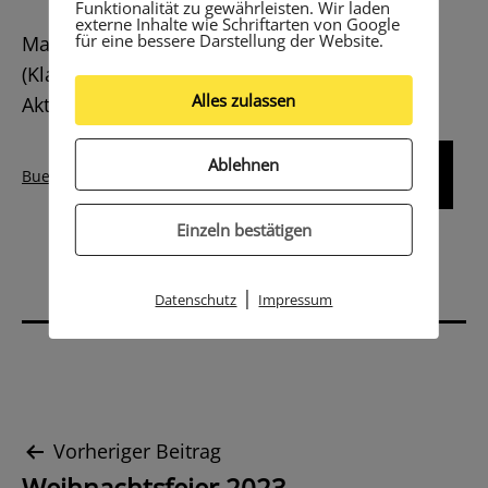
Funktionalität zu gewährleisten. Wir laden
externe Inhalte wie Schriftarten von Google
für eine bessere Darstellung der Website.
Marc Rosch und Nina Lauterbach
(Klassenlehrerin der 4b und Initiatorin der
Alles zulassen
Aktion)
Ablehnen
Herunterladen
Buecher-Tausch-Raeumchen
Einzeln bestätigen
|
Datenschutz
Impressum
Beitrags-
Vorheriger Beitrag
Weihnachtsfeier 2023