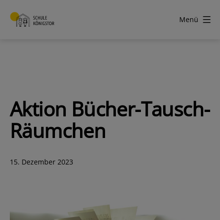
Zum
Inhalt
Menü
springen
Schule
Königstor
Aktion Bücher-Tausch-
Räumchen
Veröffentlicht
15. Dezember 2023
am