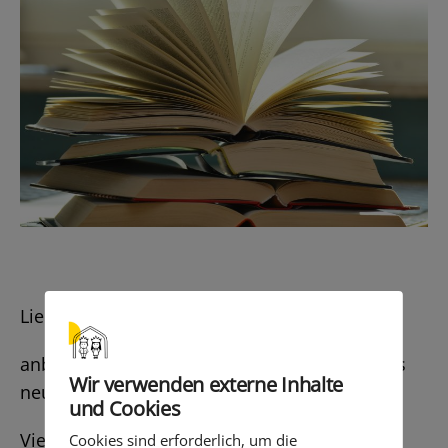
Liebe Eltern der Schule Königstor,
anbei sende ich Ihnen den Info-Brief über das
Wir verwenden externe Inhalte
neue Bücher-Tausch-Räumchen.
und Cookies
Viele Grüße
Cookies sind erforderlich, um die