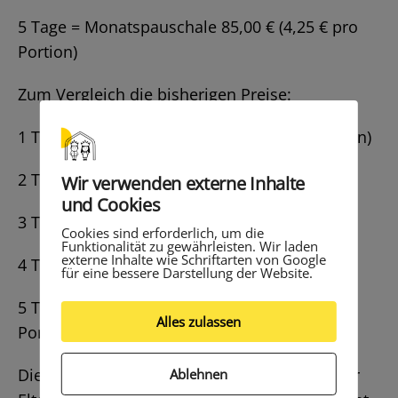
5 Tage = Monatspauschale 85,00 € (4,25 € pro
Portion)
Zum Vergleich die bisherigen Preise:
1 Tag pro Woche = 14,40 € (3,60 € pro Portion)
2 Tage pro Woche = 28,80 €
Wir verwenden externe Inhalte
und Cookies
3 Tage pro Woche = 43,20 €
Cookies sind erforderlich, um die
Funktionalität zu gewährleisten. Wir laden
externe Inhalte wie Schriftarten von Google
4 Tage pro Woche = 57,60 €
für eine bessere Darstellung der Website.
5 Tage = Monatspauschale 70,00 € (3,50 € pro
Alles zulassen
Portion)
Die Stadt Kassel gibt folgende Information für
Ablehnen